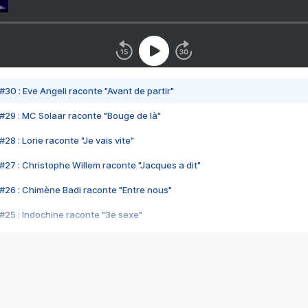
#30 : Eve Angeli raconte "Avant de partir"
#29 : MC Solaar raconte "Bouge de là"
28 : Lorie raconte "Je vais vite"
#27 : Christophe Willem raconte "Jacques a dit"
#26 : Chimène Badi raconte "Entre nous"
#25 : Indochine raconte "3e sexe"
#24 : Zaho raconte "C'est chelou"
#23 : Patrick Bruel raconte "Au café des délices"
#22 : Kyo raconte "Le chemin"