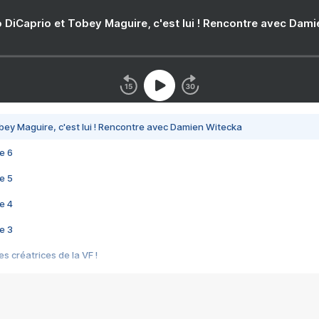
 DiCaprio et Tobey Maguire, c'est lui ! Rencontre avec Dam
bey Maguire, c'est lui ! Rencontre avec Damien Witecka
e 6
e 5
e 4
e 3
s créatrices de la VF !
e 2
e 1