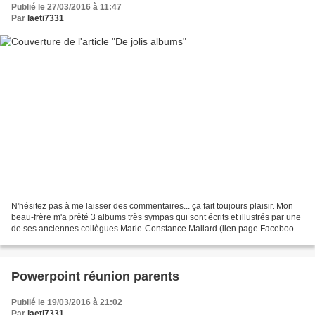
Publié le 27/03/2016 à 11:47
Par
laeti7331
N'hésitez pas à me laisser des commentaires... ça fait toujours plaisir. Mon
beau-frère m'a prêté 3 albums très sympas qui sont écrits et illustrés par une
de ses anciennes collègues Marie-Constance Mallard (lien page Facebook).
Grâce à son héroïne Violette...
Powerpoint réunion parents
Publié le 19/03/2016 à 21:02
Par
laeti7331