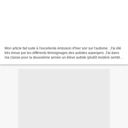
Mon article fait suite à l'excellente émission d'hier soir sur l'autisme : J'ai été
très émue par les différents témoignages des autistes aspergers. J'ai dans
ma classe pour la deuxxième année un élève autiste (plutôt modéré semble-
t-il) qui est suivi...