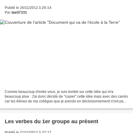
Publié le 26/11/2012 à 20:14
Par
laeti7331
Comme beaucoup d'entre vous, je suis tombé sur cette idée qui m'a
beaucoup plue : J'ai donc décidé de "copier" cette idée mais avec des carrés
car les élèves de ma collègue que je prends en décloisonnement n'ont pas
encore travaillé avec le compas pour...
Les verbes du 1er groupe au présent
Publié le 21/11/2012 à 22:17