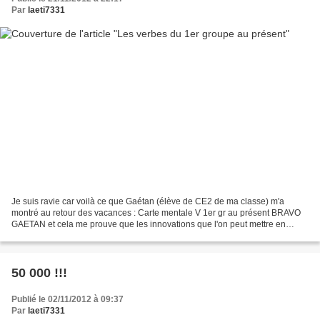
Par
laeti7331
Je suis ravie car voilà ce que Gaétan (élève de CE2 de ma classe) m'a
montré au retour des vacances : Carte mentale V 1er gr au présent BRAVO
GAETAN et cela me prouve que les innovations que l'on peut mettre en
classe plaisent à nos élèves !
50 000 !!!
Publié le 02/11/2012 à 09:37
Par
laeti7331