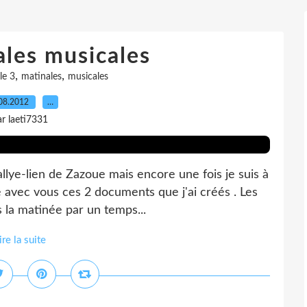
ales musicales
,
,
le 3
matinales
musicales
08.2012
…
ar laeti7331
allye-lien de Zazoue mais encore une fois je suis à
ge avec vous ces 2 documents que j'ai créés . Les
la matinée par un temps...
ire la suite