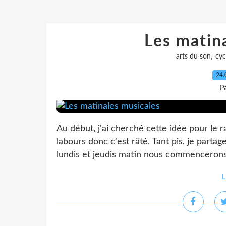
Les matin
,
arts du son
cyc
24.
P
Au début, j'ai cherché cette idée pour le r
labours donc c'est râté. Tant pis, je parta
lundis et jeudis matin nous commencerons 
L