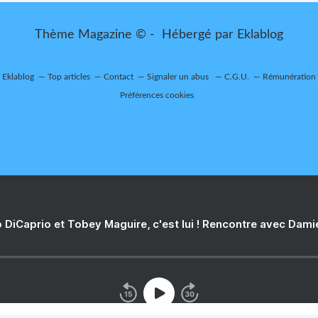
Thème Magazine © - Hébergé par
Eklablog
r Eklablog
Top articles
Contact
Signaler un abus
C.G.U.
Rémunération e
Préférences cookies
 DiCaprio et Tobey Maguire, c'est lui ! Rencontre avec Dam