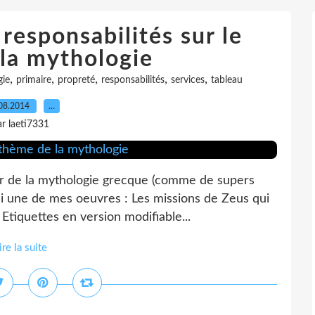
responsabilités sur le
la mythologie
,
,
,
,
,
gie
primaire
propreté
responsabilités
services
tableau
08.2014
…
ar laeti7331
tour de la mythologie grecque (comme de supers
ci une de mes oeuvres : Les missions de Zeus qui
Etiquettes en version modifiable...
ire la suite