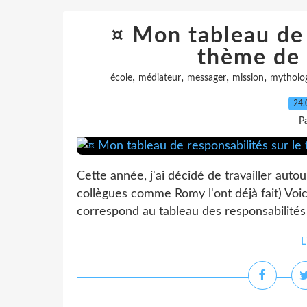
¤ Mon tableau de 
thème de 
,
,
,
,
école
médiateur
messager
mission
mytholo
24.
P
Cette année, j'ai décidé de travailler au
collègues comme Romy l'ont déjà fait) Voi
correspond au tableau des responsabilités 
L