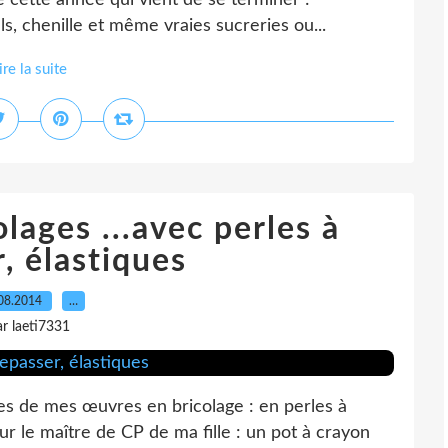
 cette année qui vient de se terminer :
ls, chenille et même vraies sucreries ou...
ire la suite
lages ...avec perles à
, élastiques
08.2014
…
ar laeti7331
nes de mes œuvres en bricolage : en perles à
ur le maître de CP de ma fille : un pot à crayon