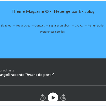
Thème Magazine © - Hébergé par
Eklablog
r Eklablog
Top articles
Contact
Signaler un abus
C.G.U.
Rémunération e
Préférences cookies
Purecharts
ngeli raconte "Avant de partir"