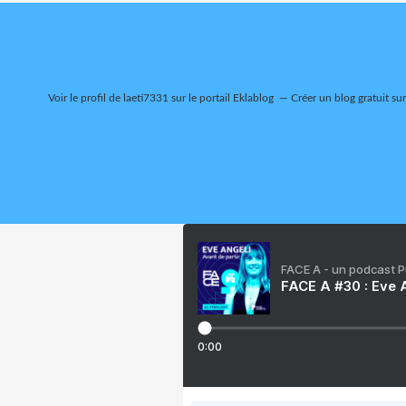
Voir le profil de
laeti7331
sur le portail Eklablog
Créer un blog gratuit su
FACE A - un podcast 
FACE A #30 : Eve A
0:00