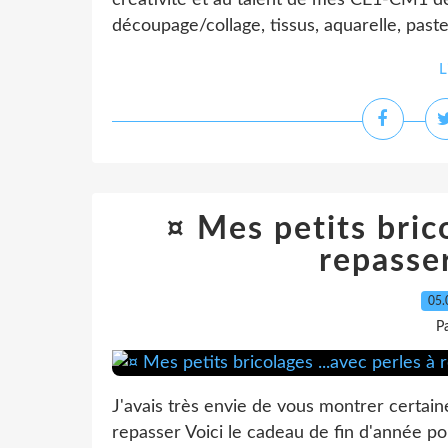
créativité et au talent de mes CE1-CM1 de
découpage/collage, tissus, aquarelle, paste
L
¤ Mes petits brico
repasser
05.
P
J'avais très envie de vous montrer certai
repasser Voici le cadeau de fin d'année po