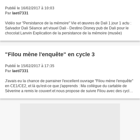
Publié le 16/02/2017 à 10:03
Par
laeti7331
Vidéo sur "Persistance de la mémoire" Vie et œuvres de Dali 1 jour 1 actu :
Salvador Dali Séance art visuel Dali - Destino Disney pub de Dali pour le
chocolat Lanvin Explication de la persistance de la mémoire (musée)
"Filou mène l'enquête" en cycle 3
Publié le 15/02/2017 à 17:35
Par
laeti7331
J'avais eu la chance de parrainer l'excellent ouvrage "Filou mène l'enquête"
en CE1/CE2, et là qu'est-ce que j'apprends : Ma collègue du cartable de
Séverine a remis le couvert et nous propose de suivre Filou avec des cycles
3 au mois de mars. Vous pouvez...