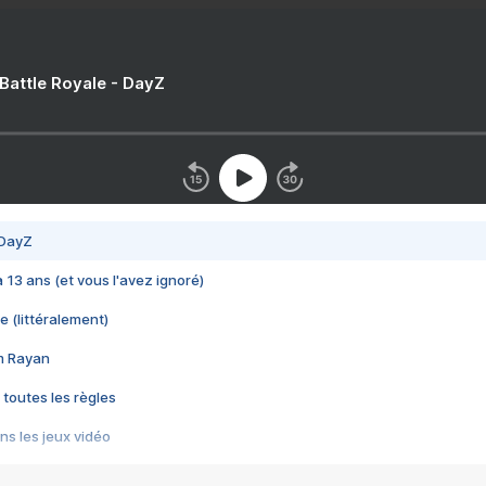
 Battle Royale - DayZ
 DayZ
 a 13 ans (et vous l'avez ignoré)
e (littéralement)
im Rayan
 toutes les règles
s les jeux vidéo
us choquant de Rockstar ? - Le scandale BULLY