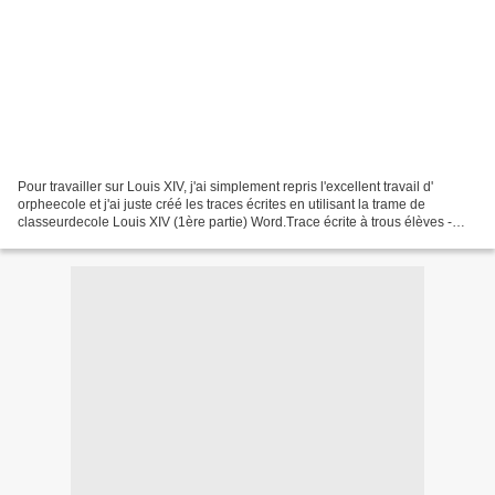
Pour travailler sur Louis XIV, j'ai simplement repris l'excellent travail d'
orpheecole et j'ai juste créé les traces écrites en utilisant la trame de
classeurdecole Louis XIV (1ère partie) Word.Trace écrite à trous élèves -
Louis XIV PDF. Trace écrite...