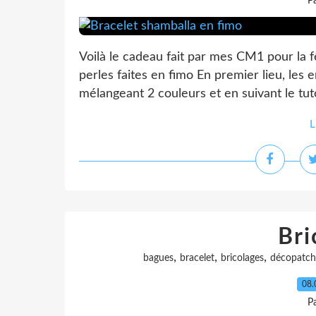
P
Voilà le cadeau fait par mes CM1 pour la 
perles faites en fimo En premier lieu, les 
mélangeant 2 couleurs et en suivant le tuto
L
Bri
,
,
,
bagues
bracelet
bricolages
décopatch
08.
P