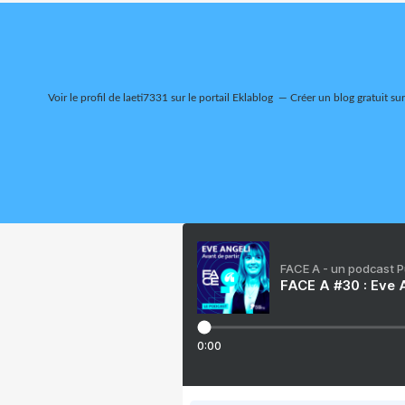
Voir le profil de
laeti7331
sur le portail Eklablog
Créer un blog gratuit su
FACE A - un podcast 
FACE A #30 : Eve A
0:00