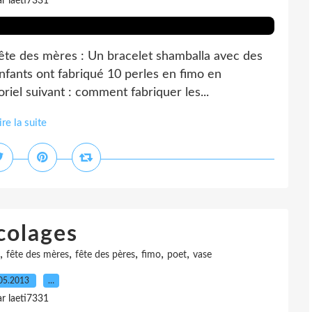
ar laeti7331
fête des mères : Un bracelet shamballa avec des
enfants ont fabriqué 10 perles en fimo en
riel suivant : comment fabriquer les...
ire la suite
colages
,
,
,
,
,
fête des mères
fête des pères
fimo
poet
vase
05.2013
…
ar laeti7331