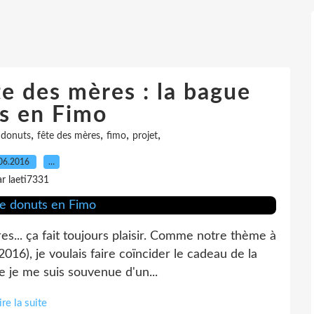
te des mères : la bague
s en Fimo
,
,
,
,
,
donuts
fête des mères
fimo
projet
06.2016
…
ar laeti7331
s... ça fait toujours plaisir. Comme notre thème à
2016), je voulais faire coïncider le cadeau de la
e je me suis souvenue d'un...
ire la suite