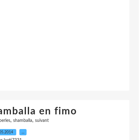
amballa en fimo
,
,
perles
shamballa
suivant
05.2014
…