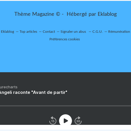
Thème Magazine © - Hébergé par
Eklablog
r Eklablog
Top articles
Contact
Signaler un abus
C.G.U.
Rémunération e
Préférences cookies
Purecharts
ngeli raconte "Avant de partir"