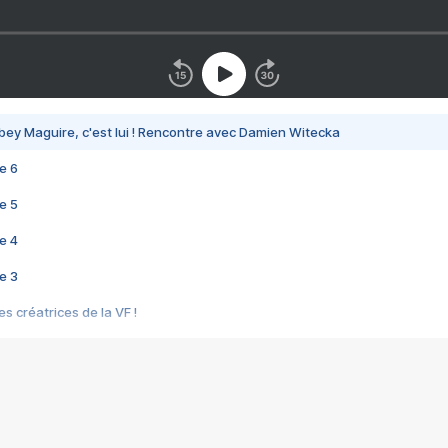
bey Maguire, c'est lui ! Rencontre avec Damien Witecka
e 6
e 5
e 4
e 3
s créatrices de la VF !
e 2
e 1
e Mektoub My Love arrive enfin ! Rencontre avec Shaïn Boumedine et Sal