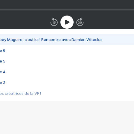
bey Maguire, c'est lui ! Rencontre avec Damien Witecka
e 6
e 5
e 4
e 3
s créatrices de la VF !
e 2
e 1
e Mektoub My Love arrive enfin ! Rencontre avec Shaïn Boumedine et Sal