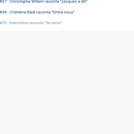
#27 : Christophe Willem raconte "Jacques a dit"
#26 : Chimène Badi raconte "Entre nous"
#25 : Indochine raconte "3e sexe"
#24 : Zaho raconte "C'est chelou"
#23 : Patrick Bruel raconte "Au café des délices"
#22 : Kyo raconte "Le chemin"
#21 : Nolwenn Leroy raconte "Cassé"
#20 : Patrick Hernandez raconte "Born to be alive"
#19 : Lorie raconte "Près de moi"
#18 : Michael Jones raconte "A nos actes manqués" (avec Jean-Jacque
#17 : Khaled raconte "Aïcha"
#16 : Corneille raconte "Parce qu'on vient de loin"
#15 : Indochine raconte "L'aventurier"