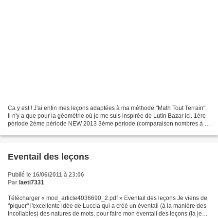
Ca y est ! J'ai enfin mes leçons adaptées à ma méthode "Math Tout Terrain".
Il n'y a que pour la géométrie où je me suis inspirée de Lutin Bazar ici. 1ère
période 2ème période NEW 2013 3ème période (comparaison nombres à 3
chiffres, la monnaie) 4ème période...
Eventail des leçons
Publié le 16/06/2011 à 23:06
Par
laeti7331
Télécharger « mod_article4036690_2.pdf » Eventail des leçons Je viens de
"piquer" l'excellente idée de Luccia qui a créé un éventail (à la manière des
incollables) des natures de mots, pour faire mon éventail des leçons (là je