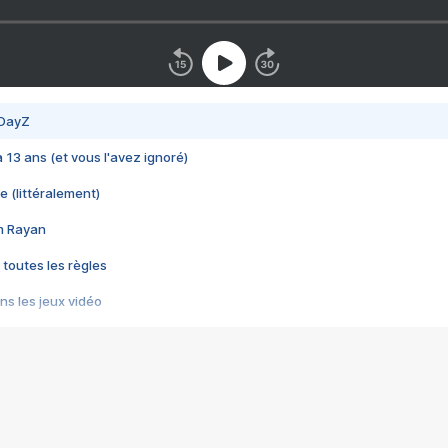
 DayZ
 a 13 ans (et vous l'avez ignoré)
e (littéralement)
im Rayan
 toutes les règles
s les jeux vidéo
us choquant de Rockstar ? - Le scandale BULLY
e plus moche de Steam
du RÊVE tourne au CAUCHEMAR
pendant 8 heures