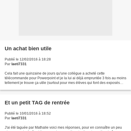
Un achat bien utile
Publié le 12/02/2016 à 18:28
Par
laeti7331
Cela fait une quinzaine de jours qu'une collègue a acheté cette
télécommande pour Powerpoint et je la lui ai déjà empruntée 3 fois au moins
tellement je trouve ça utile (surtout pour mes élèves qui font des exposés
sous ce format). Pointeur Laser, Doosl...
Et un petit TAG de rentrée
Publié le 10/01/2016 à 18:52
Par
laeti7331
J'ai été taguée par Mathalie voici mes réponses, pour en connaître un peu