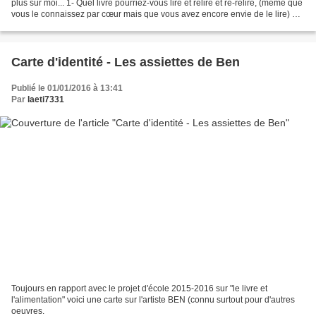
plus sur moi... 1- Quel livre pourriez-vous lire et relire et re-relire, (même que
vous le connaissez par cœur mais que vous avez encore envie de le lire) ?
J'adore la série des...
Carte d'identité - Les assiettes de Ben
Publié le 01/01/2016 à 13:41
Par
laeti7331
Toujours en rapport avec le projet d'école 2015-2016 sur "le livre et
l'alimentation" voici une carte sur l'artiste BEN (connu surtout pour d'autres
oeuvres.