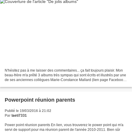
N'hésitez pas à me laisser des commentaires... ça fait toujours plaisir. Mon
beau-frère m'a prêté 3 albums très sympas qui sont écrits et illustrés par une
de ses anciennes collègues Marie-Constance Mallard (lien page Facebook).
Grâce à son héroïne Violette...
Powerpoint réunion parents
Publié le 19/03/2016 à 21:02
Par
laeti7331
Power point réunion parents En lien, vous trouverez le power point qui m'a
servi de support pour ma réunion parent de l'année 2010-2011. Bien sûr