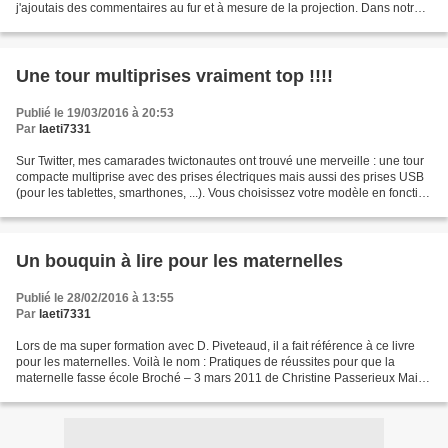
j'ajoutais des commentaires au fur et à mesure de la projection. Dans notre
projet, nous avons réalisé avec...
Une tour multiprises vraiment top !!!!
Publié le 19/03/2016 à 20:53
Par
laeti7331
Sur Twitter, mes camarades twictonautes ont trouvé une merveille : une tour
compacte multiprise avec des prises électriques mais aussi des prises USB
(pour les tablettes, smarthones, ...). Vous choisissez votre modèle en fonction
de vos besoins.
Un bouquin à lire pour les maternelles
Publié le 28/02/2016 à 13:55
Par
laeti7331
Lors de ma super formation avec D. Piveteaud, il a fait référence à ce livre
pour les maternelles. Voilà le nom : Pratiques de réussites pour que la
maternelle fasse école Broché – 3 mars 2011 de Christine Passerieux Mais
pour le commander il faut cliquer...