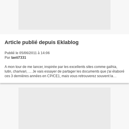
Article publié depuis Eklablog
Publié le 05/06/2011 à 14:06
Par
laeti7331
A mon tour de me lancer, inspirée par les excellents sites comme galhia,
lutin, charivari, .... Je vais essayer de partager les documents que j'ai élaboré
ces 3 dernières années en CP/CE1, mais vous retrouverez souvent la
marque de fabrique d'autres sites....