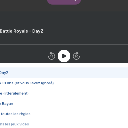
 Battle Royale - DayZ
 DayZ
 a 13 ans (et vous l'avez ignoré)
e (littéralement)
im Rayan
 toutes les règles
s les jeux vidéo