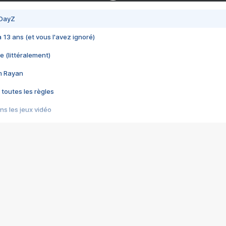
 DayZ
 a 13 ans (et vous l'avez ignoré)
e (littéralement)
im Rayan
 toutes les règles
s les jeux vidéo
us choquant de Rockstar ? - Le scandale BULLY
e plus moche de Steam
du RÊVE tourne au CAUCHEMAR
pendant 8 heures
it… à tort
umiliés par un jeu vidéo