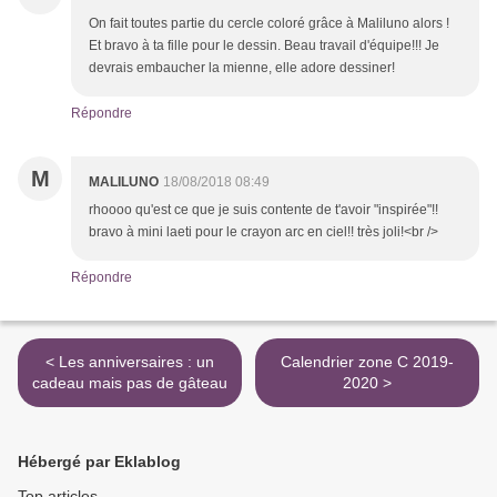
On fait toutes partie du cercle coloré grâce à Maliluno alors !
Et bravo à ta fille pour le dessin. Beau travail d'équipe!!! Je
devrais embaucher la mienne, elle adore dessiner!
Répondre
M
MALILUNO
18/08/2018 08:49
rhoooo qu'est ce que je suis contente de t'avoir "inspirée"!!
bravo à mini laeti pour le crayon arc en ciel!! très joli!<br />
Répondre
< Les anniversaires : un
Calendrier zone C 2019-
cadeau mais pas de gâteau
2020 >
Hébergé par Eklablog
Top articles