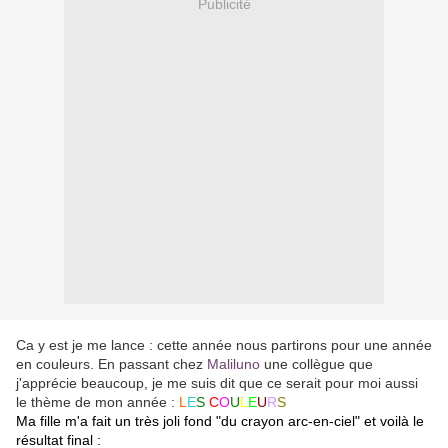
Publicité
Ca y est je me lance : cette année nous partirons pour une année
en couleurs. En passant chez
Maliluno
une collègue que
j'apprécie beaucoup, je me suis dit que ce serait pour moi aussi
le thème de mon année :
L
E
S
C
O
U
L
E
U
R
S
Ma fille m'a fait un très joli fond "du crayon arc-en-ciel" et voilà le
résultat final :