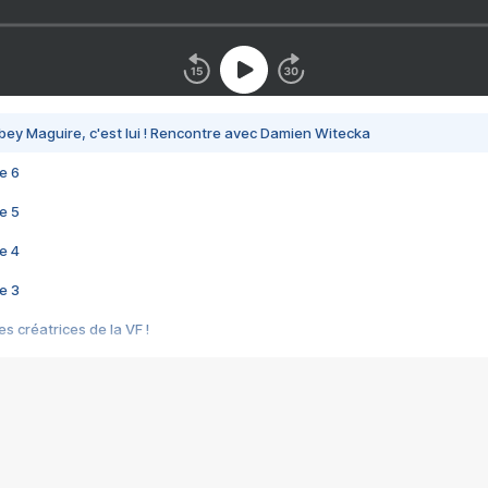
bey Maguire, c'est lui ! Rencontre avec Damien Witecka
e 6
e 5
e 4
e 3
s créatrices de la VF !
e 2
e 1
e Mektoub My Love arrive enfin ! Rencontre avec Shaïn Boumedine et Sal
i : après Toni en famille