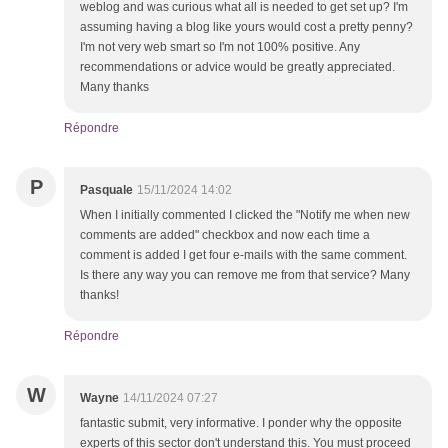
weblog and was curious what all is needed to get set up? I'm
assuming having a blog like yours would cost a pretty penny?
I'm not very web smart so I'm not 100% positive. Any
recommendations or advice would be greatly appreciated.
Many thanks
Répondre
P
Pasquale
15/11/2024 14:02
When I initially commented I clicked the "Notify me when new
comments are added" checkbox and now each time a
comment is added I get four e-mails with the same comment.
Is there any way you can remove me from that service? Many
thanks!
Répondre
W
Wayne
14/11/2024 07:27
fantastic submit, very informative. I ponder why the opposite
experts of this sector don't understand this. You must proceed