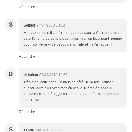
Répondre
S
Sofisof
24/04/2013 13:22
Merci pour cette fiche (et merci au passage à Cenicienta qui
est à l'origine de cette présentation) qui tombe à point nommé
pour moi :-)<br /> Je découvre ton site et il a l'air super !
Répondre
D
dahchan
27/03/2013 12:57
Très bien, cette fiche. Je mets de côté. Je pense l'utiliser,
quand j'aurais vu avec mes élèves le 18ème épisode du
feuilleton d'Hermès (Qui voit naitre la beauté). Merci pour ce
beau travail.
Répondre
S
sands
24/03/2013 21:55