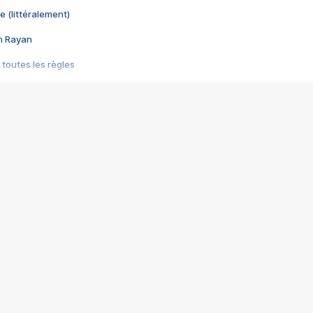
e (littéralement)
im Rayan
 toutes les règles
s les jeux vidéo
us choquant de Rockstar ? - Le scandale BULLY
e plus moche de Steam
du RÊVE tourne au CAUCHEMAR
pendant 8 heures
it… à tort
umiliés par un jeu vidéo
ire - Final Fantasy 8
ti un empire - Age of Empires