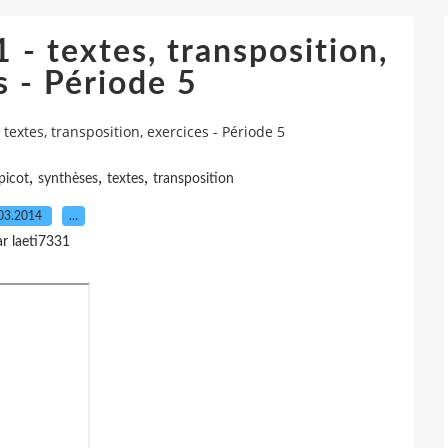
- textes, transposition,
s - Période 5
textes, transposition, exercices - Période 5
,
,
,
picot
synthèses
textes
transposition
03.2014
…
ar laeti7331