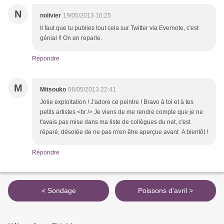
N
nolivier
19/05/2013 10:25
Il faut que tu publies tout cela sur Twitter via Evernote, c'est
génial !! On en reparle.
Répondre
M
Mitsouko
06/05/2013 22:41
Jolie exploitation ! J'adore ce peintre ! Bravo à toi et à tes
petits artistes <br /> Je viens de me rendre compte que je ne
t'avais pas mise dans ma liste de collègues du net, c'est
réparé, désolée de ne pas m'en être aperçue avant A bientôt !
Répondre
< Sondage
Poissons d'avril >