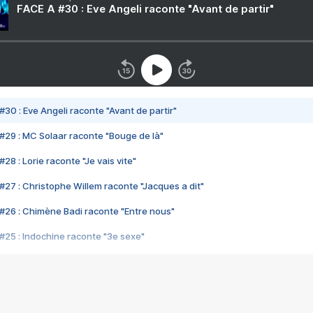
FACE A #30 : Eve Angeli raconte "Avant de partir"
#30 : Eve Angeli raconte "Avant de partir"
#29 : MC Solaar raconte "Bouge de là"
28 : Lorie raconte "Je vais vite"
#27 : Christophe Willem raconte "Jacques a dit"
#26 : Chimène Badi raconte "Entre nous"
#25 : Indochine raconte "3e sexe"
#24 : Zaho raconte "C'est chelou"
#23 : Patrick Bruel raconte "Au café des délices"
#22 : Kyo raconte "Le chemin"